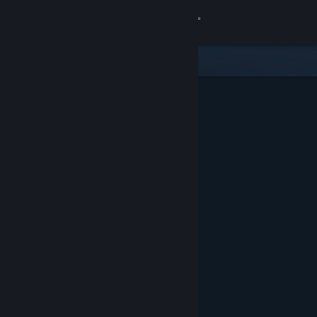
登录
商店
社区
关于
客服
更改语言
获取 Steam 手机应用
查看桌面版网站