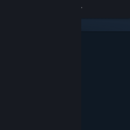
Войти
Магазин
Сообщество
Информация
Поддержка
Изменить язык
Скачать мобильное приложение Steam
Полная версия