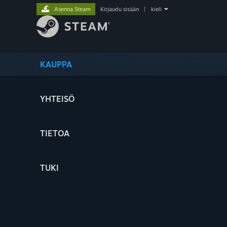
Asenna Steam
Kirjaudu sisään
|
kieli
KAUPPA
YHTEISÖ
TIETOA
TUKI