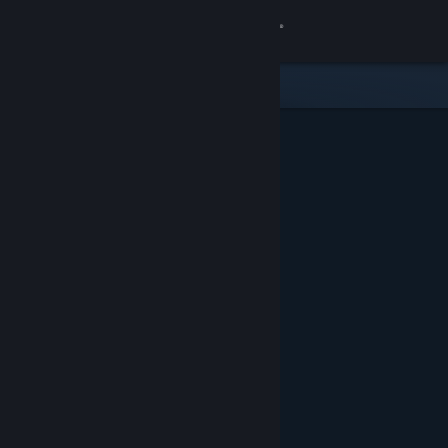
Přihlásit se
Obchod
Komunita
Informace
Podpora
Změnit jazyk
Mobilní aplikace služby Steam
Desktopová verze stránky