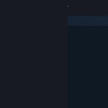
Войти
Магазин
Сообщество
Информация
Поддержка
Изменить язык
Скачать мобильное приложение Steam
Полная версия