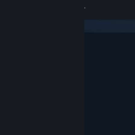
로그인
상점
커뮤니티
정보
지원
언어 변경
Steam 모바일 앱 다운로드
PC 웹사이트 보기