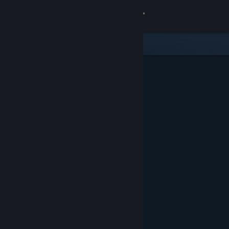
Inloggen
Winkel
Community
Over
Ondersteuning
Taal wijzigen
Download de mobiele Steam-app
Desktopwebsite weergeven