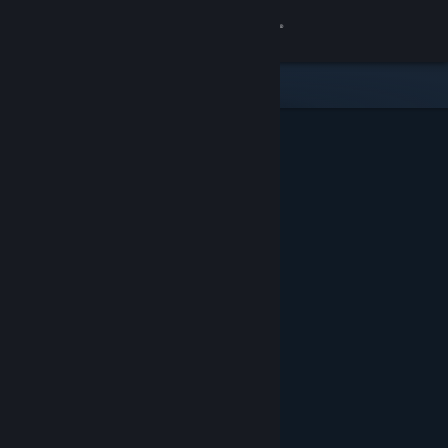
Accedi
Negozio
Comunità
Informazioni
Assistenza
Cambia la lingua
Ottieni l'app mobile di Steam
Visualizza il sito web per desktop