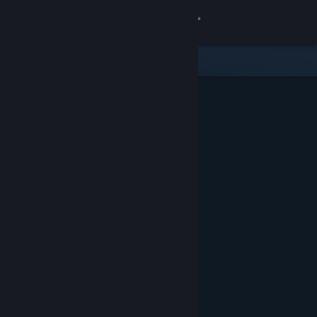
Вписване
Магазин
Общност
Относно
Поддръжка
Смяна на езика
Сдобийте се с мобилното Steam приложение
Преглед на сайта за настолни компютри