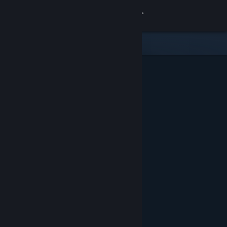
Anmelden
Shop
Community
Info
Support
Sprache ändern
Steam-Mobile-App herunterladen
Desktopversion anzeigen