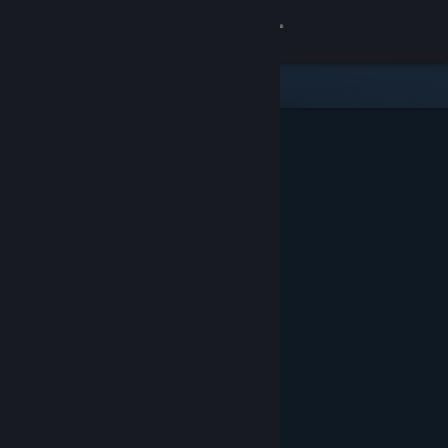
Přihlásit se
Obchod
Komunita
Informace
Podpora
Změnit jazyk
Mobilní aplikace služby Steam
Desktopová verze stránky