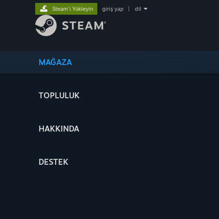
Steam'i Yükleyin
giriş yap
|
dil
MAĞAZA
TOPLULUK
HAKKINDA
DESTEK