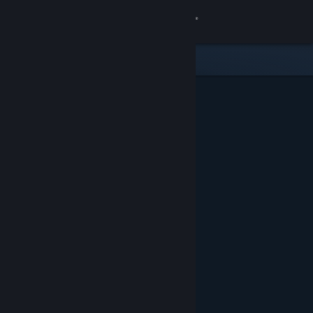
Zaloguj się
Sklep
Społeczność
Informacje
Wsparcie
Zmień język
Pobierz aplikację mobilną Steam
Wersja przeglądarkowa