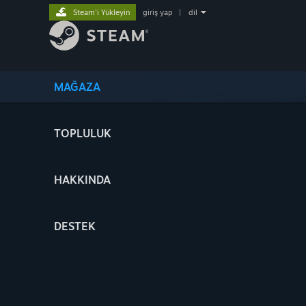
Steam'i Yükleyin
giriş yap
|
dil
MAĞAZA
TOPLULUK
HAKKINDA
DESTEK