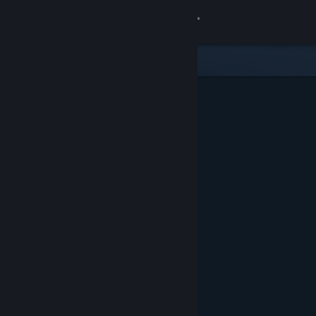
Iniciar sessão
Loja
Comunidade
Sobre
Apoio
Alterar idioma
Instala a app móvel do Steam
Ver versão para computadores