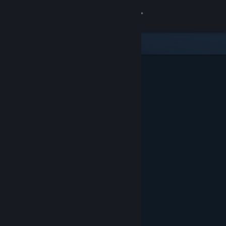
Zaloguj się
Sklep
Społeczność
Informacje
Wsparcie
Zmień język
Pobierz aplikację mobilną Steam
Wersja przeglądarkowa