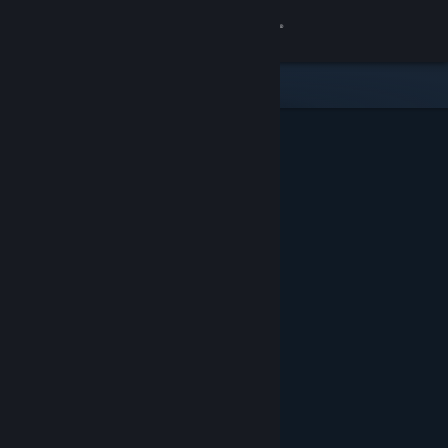
เข้าสู่ระบบ
ร้านค้า
ชุมชน
เกี่ยวกับ
ฝ่ายสนับสนุน
เปลี่ยนภาษา
รับแอป Steam แบบพกพา
ชมเว็บไซต์สำหรับเดสก์ท็อป