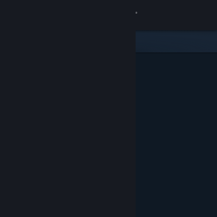
Se connecter
Magasin
Communauté
À propos
Support
Changer la langue
Télécharger l'application mobile Steam
Voir version ordi. du site