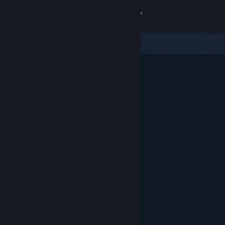
เข้าสู่ระบบ
ร้านค้า
ชุมชน
เกี่ยวกับ
ฝ่ายสนับสนุน
เปลี่ยนภาษา
รับแอป Steam แบบพกพา
ชมเว็บไซต์สำหรับเดสก์ท็อป