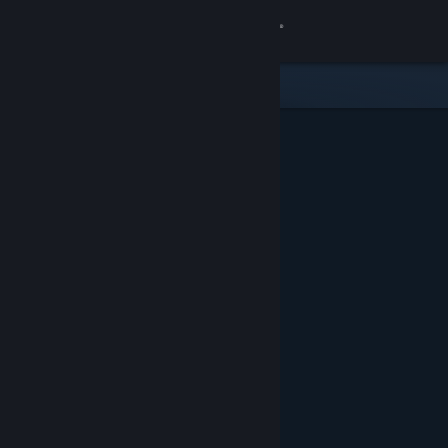
Iniciar sesión
Tienda
Comunidad
Acerca de
Soporte
Cambiar idioma
Obtener la aplicación de Steam Mobile
Ver versión clásica