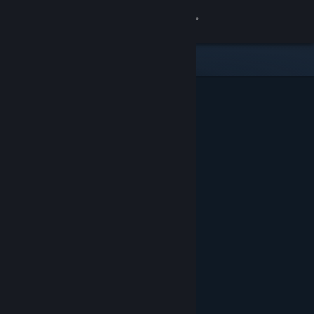
Inloggen
Winkel
Community
Over
Ondersteuning
Taal wijzigen
Download de mobiele Steam-app
Desktopwebsite weergeven