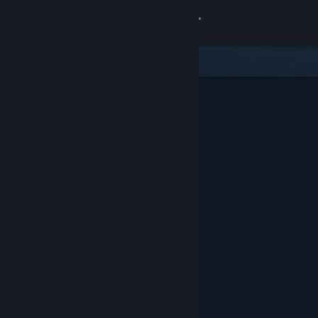
Giriş yap
Mağaza
Topluluk
Hakkında
Destek
Dili değiştir
Steam mobil uygulamasını yükle
Masaüstü internet sitesini görüntüle