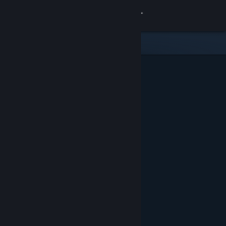
Iniciar sesión
Tienda
Comunidad
Acerca de
Soporte
Cambiar idioma
Descargar Steam Mobile
Ver versión clásica