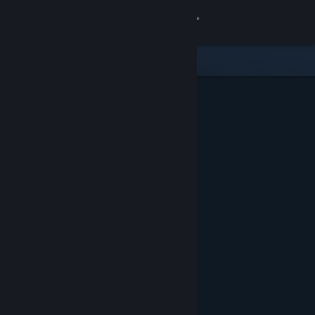
Iniciar sessão
Loja
Comunidade
Sobre
Apoio
Alterar idioma
Instala a app móvel do Steam
Ver versão para computadores