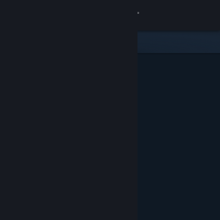
Anmelden
Shop
Community
Info
Support
Sprache ändern
Steam-Mobile-App herunterladen
Desktopversion anzeigen