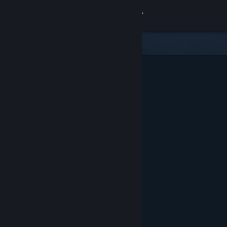
Iniciar sessão
Loja
Comunidade
Sobre
Suporte
Alterar idioma
Baixe o aplicativo móvel do Steam
Ver versão para computadores