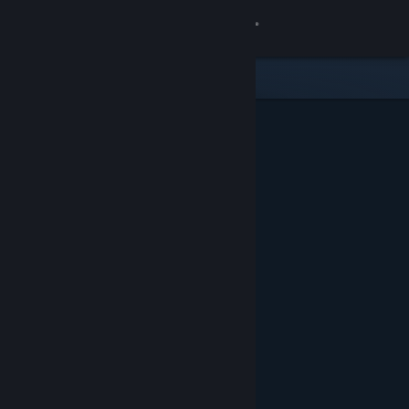
เข้าสู่ระบบ
ร้านค้า
ชุมชน
เกี่ยวกับ
ฝ่ายสนับสนุน
เปลี่ยนภาษา
รับแอป Steam แบบพกพา
ชมเว็บไซต์สำหรับเดสก์ท็อป