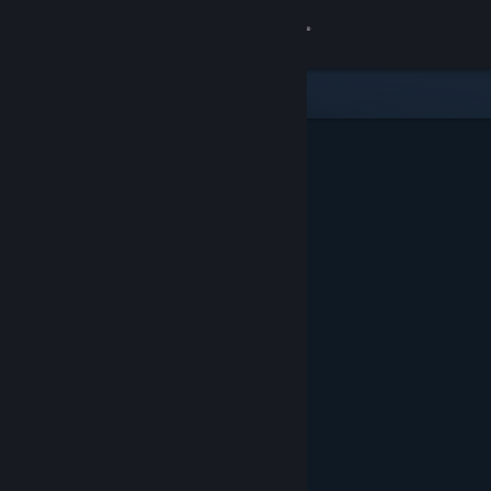
로그인
상점
커뮤니티
정보
지원
언어 변경
Steam 모바일 앱 다운로드
PC 웹사이트 보기