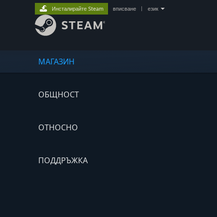
Инсталирайте Steam
вписване
|
език
МАГАЗИН
ОБЩНОСТ
ОТНОСНО
ПОДДРЪЖКА