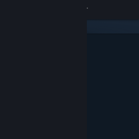
Přihlásit se
Obchod
Komunita
Informace
Podpora
Změnit jazyk
Mobilní aplikace služby Steam
Desktopová verze stránky