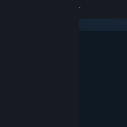
Logga in
Butik
Gemenskap
Om
Support
Byt språk
Skaffa Steams mobilapp
Se skrivbordswebbplats