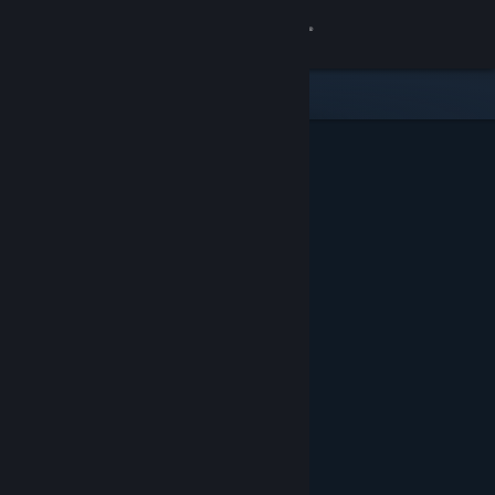
Iniciar sesión
Tienda
Comunidad
Acerca de
Soporte
Cambiar idioma
Obtener la aplicación de Steam Mobile
Ver versión clásica