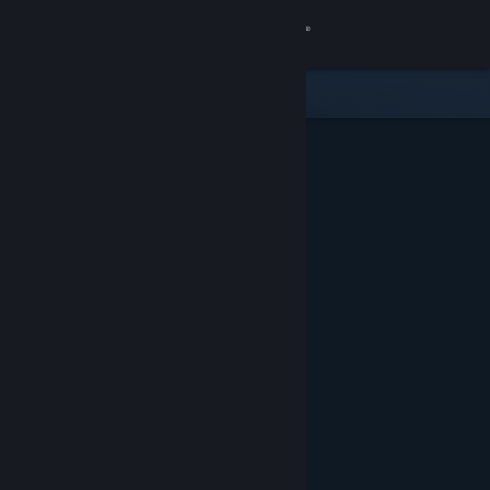
Giriş yap
Mağaza
Topluluk
Hakkında
Destek
Dili değiştir
Steam mobil uygulamasını yükle
Masaüstü internet sitesini görüntüle