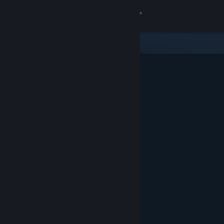
เข้าสู่ระบบ
ร้านค้า
ชุมชน
เกี่ยวกับ
ฝ่ายสนับสนุน
เปลี่ยนภาษา
รับแอป Steam แบบพกพา
ชมเว็บไซต์สำหรับเดสก์ท็อป