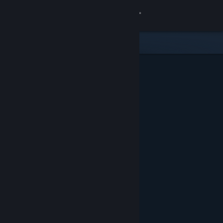
登录
商店
社区
关于
客服
更改语言
获取 Steam 手机应用
查看桌面版网站