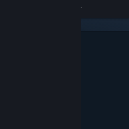
Inloggen
Winkel
Community
Over
Ondersteuning
Taal wijzigen
Download de mobiele Steam-app
Desktopwebsite weergeven