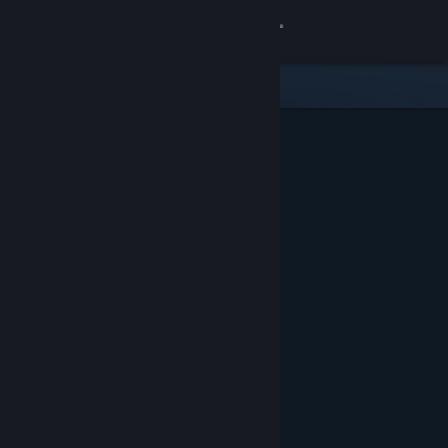
Zaloguj się
Sklep
Społeczność
Informacje
Wsparcie
Zmień język
Pobierz aplikację mobilną Steam
Wersja przeglądarkowa