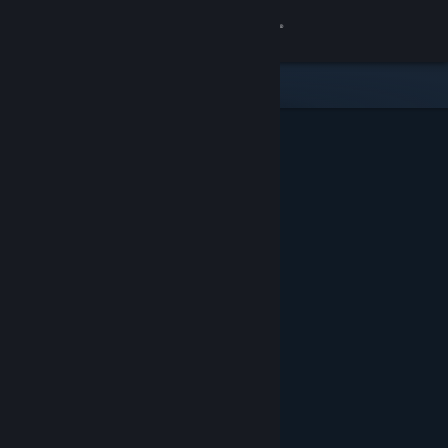
Accedi
Negozio
Comunità
Informazioni
Assistenza
Cambia la lingua
Ottieni l'app mobile di Steam
Visualizza il sito web per desktop