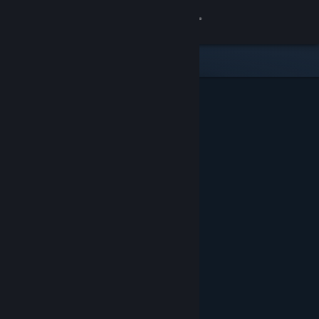
Вписване
Магазин
Общност
Относно
Поддръжка
Смяна на езика
Сдобийте се с мобилното Steam приложение
Преглед на сайта за настолни компютри