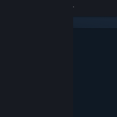
Увійти
Крамниця
Спільнота
Інформація
Підтримка
Змінити мову
Завантажити мобільний застосунок Steam
Переглянути повну версію