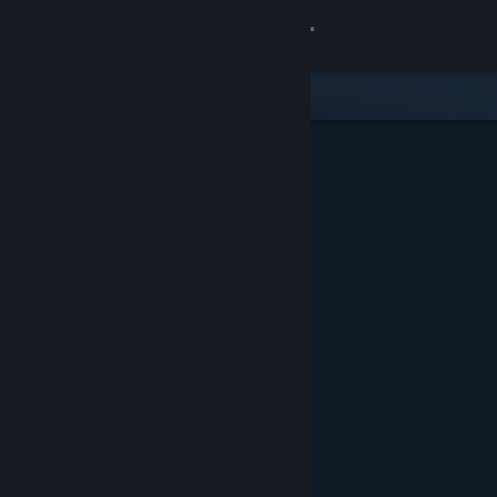
Giriş yap
Mağaza
Topluluk
Hakkında
Destek
Dili değiştir
Steam mobil uygulamasını yükle
Masaüstü internet sitesini görüntüle