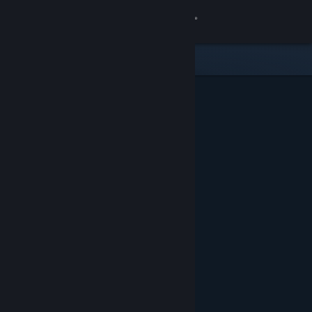
เข้าสู่ระบบ
ร้านค้า
ชุมชน
เกี่ยวกับ
ฝ่ายสนับสนุน
เปลี่ยนภาษา
รับแอป Steam แบบพกพา
ชมเว็บไซต์สำหรับเดสก์ท็อป