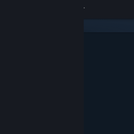
Conectează-te
Magazin
Comunitate
Despre
Asistență
Schimbă limba
Obține aplicația Steam pentru dispozitive mobile
Vezi site în versiunea pentru desktop