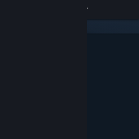
Logg inn
Butikk
Samfunn
Om
Kundestøtte
Bytt språk
Skaff deg Steam-appen på mobil
Vis skrivebordsversjon