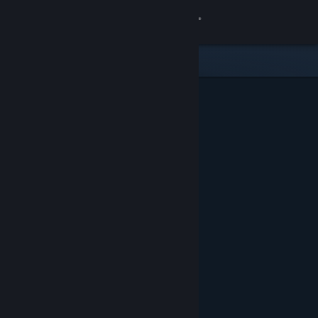
サインイン
ストア
コミュニティ
詳細
サポート
言語を変更
Steamモバイルアプリを入手
デスクトップウェブサイトを表示