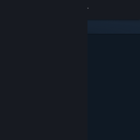
Iniciar sessão
Loja
Comunidade
Sobre
Suporte
Alterar idioma
Baixe o aplicativo móvel do Steam
Ver versão para computadores