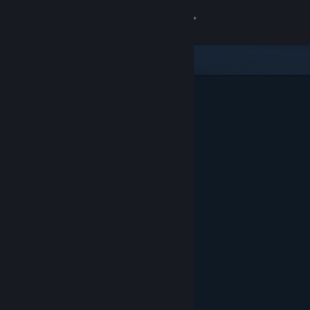
Giriş yap
Mağaza
Topluluk
Hakkında
Destek
Dili değiştir
Steam mobil uygulamasını yükle
Masaüstü internet sitesini görüntüle