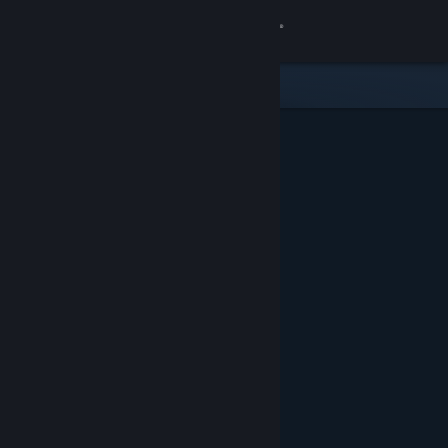
Вписване
Магазин
Общност
Относно
Поддръжка
Смяна на езика
Сдобийте се с мобилното Steam приложение
Преглед на сайта за настолни компютри