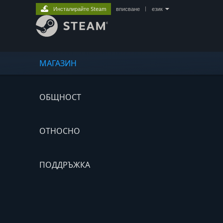
Инсталирайте Steam
вписване
|
език
МАГАЗИН
ОБЩНОСТ
ОТНОСНО
ПОДДРЪЖКА