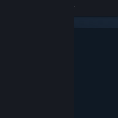
Zaloguj się
Sklep
Społeczność
Informacje
Wsparcie
Zmień język
Pobierz aplikację mobilną Steam
Wersja przeglądarkowa